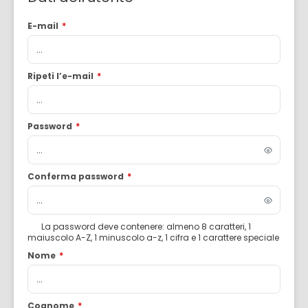
E-mail
*
Ripeti l’e-mail
*
Password
*
Conferma password
*
La password deve contenere: almeno 8 caratteri, 1
maiuscolo A-Z, 1 minuscolo a-z, 1 cifra e 1 carattere speciale
Nome
*
Cognome
*