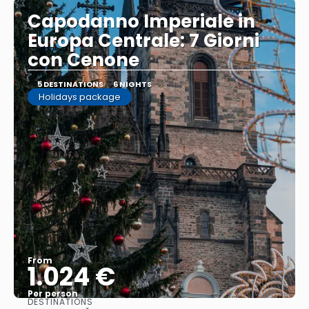
Capodanno Imperiale in
Europa Centrale: 7 Giorni
con Cenone
5 DESTINATIONS
6 NIGHTS
Holidays package
From
1.024 €
Per person
DESTINATIONS