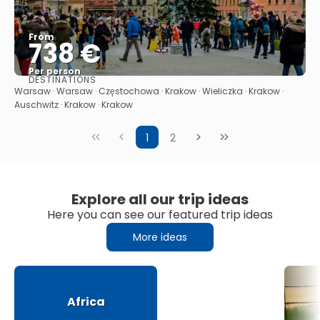
From
738 €
Per person
DESTINATIONS
See
Warsaw · Warsaw · Częstochowa · Krakow · Wieliczka · Krakow ·
Auschwitz · Krakow · Krakow
1
2
Explore all our trip ideas
Here you can see our featured trip ideas
More ideas
Africa