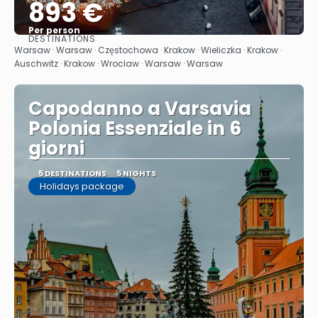
893 €
Per person
DESTINATIONS
See
Warsaw · Warsaw · Częstochowa · Krakow · Wieliczka · Krakow ·
Auschwitz · Krakow · Wroclaw · Warsaw · Warsaw
Capodanno a Varsavia
Polonia Essenziale in 6
giorni
5 DESTINATIONS
5 NIGHTS
Holidays package