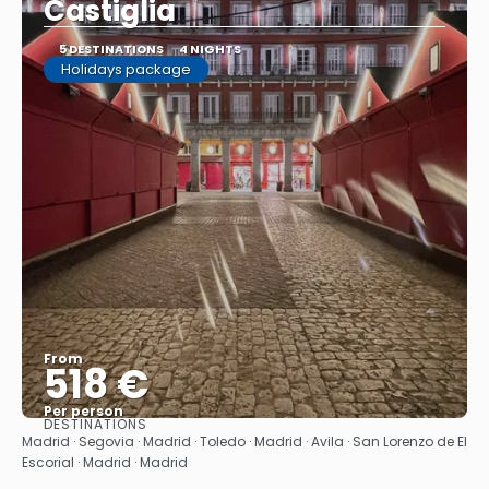
Castiglia
5 DESTINATIONS
4 NIGHTS
Holidays package
From
518 €
Per person
DESTINATIONS
See
Madrid · Segovia · Madrid · Toledo · Madrid · Avila · San Lorenzo de El
Escorial · Madrid · Madrid