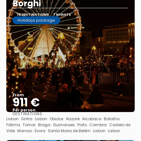
Borghi
16 DESTINATIONS
7 NIGHTS
Holidays package
From
911 €
Per person
DESTINATIONS
See
Lisbon · Sintra · Lisbon · Obidos · Nazaré · Alcobaca · Batalha ·
Fátima · Tomar · Braga · Guimaraes · Porto · Coimbra · Castelo de
Vide · Marvao · Evora · Santa Maria de Belém · Lisbon · Lisbon