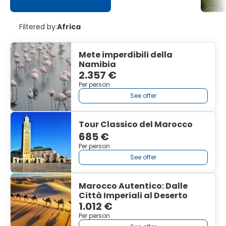
Filtered by:
Africa
Mete imperdibili della
Namibia
2.357 €
Per person
See offer
Tour Classico del Marocco
685 €
Per person
See offer
Marocco Autentico: Dalle
Città Imperiali al Deserto
1.012 €
Per person