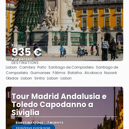
From
935 €
Per person
DESTINATIONS
See
Lisbon · Coimbra · Porto · Santiago de Compostela · Santiago de
Compostela · Guimaraes · Fátima · Batalha · Alcobaca · Nazaré ·
Obidos · Lisbon · Sintra · Lisbon · Lisbon
Tour Madrid Andalusia e
Toledo Capodanno a
Siviglia
6 DESTINATIONS
7 NIGHTS
Holidays package