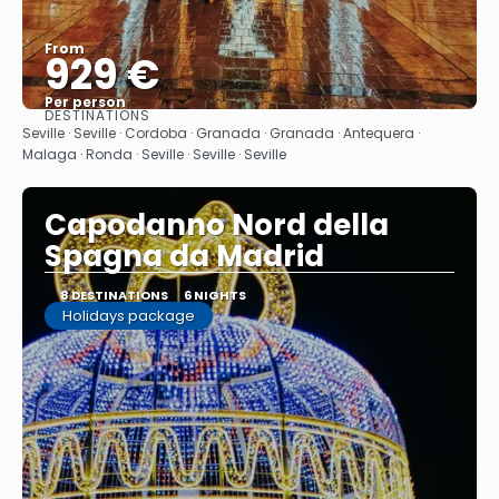
From
929 €
Per person
DESTINATIONS
See
Seville · Seville · Cordoba · Granada · Granada · Antequera ·
Malaga · Ronda · Seville · Seville · Seville
Capodanno Nord della
Spagna da Madrid
8 DESTINATIONS
6 NIGHTS
Holidays package