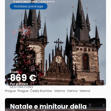
3 DESTINATIONS
4 NIGHTS
Holidays package
From
869 €
Per person
DESTINATIONS
See
Prague · Prague · Český Krumlov · Vienna · Vienna · Vienna
Natale e minitour della