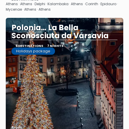
See
Athens · Athens · Delphi · Kalambaka · Athens · Corinth · Epidauro ·
Mycenae · Athens · Athens
Polonia… La Bella
Sconosciuta da Varsavia
6 DESTINATIONS
7 NIGHTS
Holidays package
From