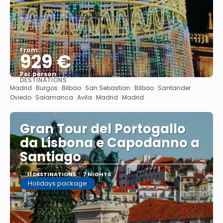
From
929 €
Per person
DESTINATIONS
See
Madrid · Burgos · Bilbao · San Sebastian · Bilbao · Santander ·
Oviedo · Salamanca · Avila · Madrid · Madrid
Gran Tour del Portogallo
da Lisbona e Capodanno a
Santiago
11 DESTINATIONS
7 NIGHTS
Holidays package