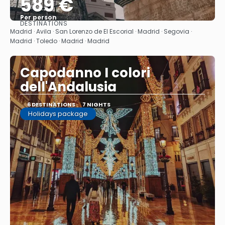
589 €
Per person
DESTINATIONS
See
Madrid · Avila · San Lorenzo de El Escorial · Madrid · Segovia ·
Madrid · Toledo · Madrid · Madrid
Capodanno I colori
dell'Andalusia
6 DESTINATIONS
7 NIGHTS
Holidays package