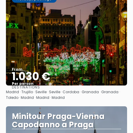
From
1.030 €
Per person
DESTINATIONS
See
Madrid · Trujillo · Seville · Seville · Cordoba · Granada · Granada ·
Toledo · Madrid · Madrid · Madrid
Minitour Praga-Vienna
Capodanno a Praga