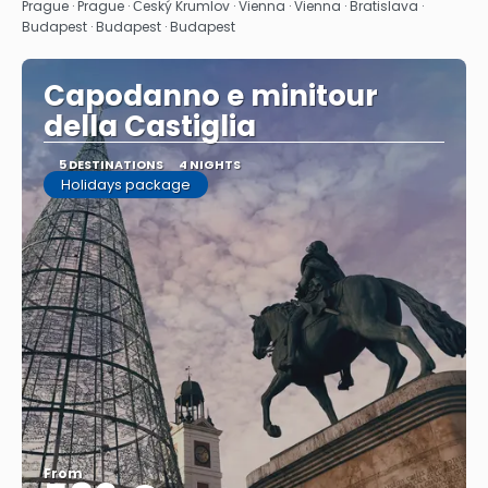
See
Prague · Prague · Český Krumlov · Vienna · Vienna · Bratislava ·
Budapest · Budapest · Budapest
Capodanno e minitour
della Castiglia
5 DESTINATIONS
4 NIGHTS
Holidays package
From