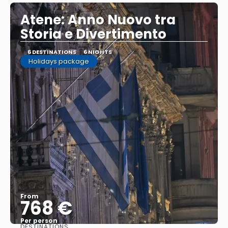
Atene: Anno Nuovo tra
Storia e Divertimento
6 DESTINATIONS
6 NIGHTS
Holidays package
From
768 €
Per person
DESTINATIONS