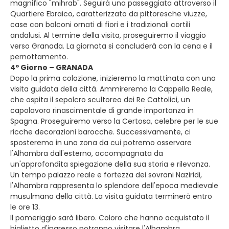
magnifico "mihrab". Seguirà una passeggiata attraverso il
Quartiere Ebraico, caratterizzato da pittoresche viuzze,
case con balconi ornati di fiori e i tradizionali cortili
andalusi. Al termine della visita, proseguiremo il viaggio
verso Granada. La giornata si concluderà con la cena e il
pernottamento.
4º Giorno – GRANADA
Dopo la prima colazione, inizieremo la mattinata con una
visita guidata della città. Ammireremo la Cappella Reale,
che ospita il sepolcro scultoreo dei Re Cattolici, un
capolavoro rinascimentale di grande importanza in
Spagna. Proseguiremo verso la Certosa, celebre per le sue
ricche decorazioni barocche. Successivamente, ci
sposteremo in una zona da cui potremo osservare
l'Alhambra dall'esterno, accompagnata da
un'approfondita spiegazione della sua storia e rilevanza.
Un tempo palazzo reale e fortezza dei sovrani Naziridi,
l'Alhambra rappresenta lo splendore dell'epoca medievale
musulmana della città. La visita guidata terminerà entro
le ore 13.
Il pomeriggio sarà libero. Coloro che hanno acquistato il
biglietto d'ingresso potranno visitare l'Alhambra