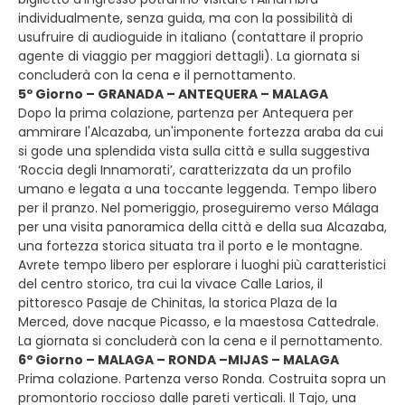
individualmente, senza guida, ma con la possibilità di
usufruire di audioguide in italiano (contattare il proprio
agente di viaggio per maggiori dettagli). La giornata si
concluderà con la cena e il pernottamento.
5º Giorno – GRANADA – ANTEQUERA – MALAGA
Dopo la prima colazione, partenza per Antequera per
ammirare l'Alcazaba, un'imponente fortezza araba da cui
si gode una splendida vista sulla città e sulla suggestiva
‘Roccia degli Innamorati’, caratterizzata da un profilo
umano e legata a una toccante leggenda. Tempo libero
per il pranzo. Nel pomeriggio, proseguiremo verso Málaga
per una visita panoramica della città e della sua Alcazaba,
una fortezza storica situata tra il porto e le montagne.
Avrete tempo libero per esplorare i luoghi più caratteristici
del centro storico, tra cui la vivace Calle Larios, il
pittoresco Pasaje de Chinitas, la storica Plaza de la
Merced, dove nacque Picasso, e la maestosa Cattedrale.
La giornata si concluderà con la cena e il pernottamento.
6º Giorno – MALAGA – RONDA –MIJAS – MALAGA
Prima colazione. Partenza verso Ronda. Costruita sopra un
promontorio roccioso dalle pareti verticali. Il Tajo, una