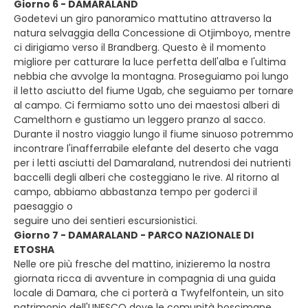
Giorno 6 - DAMARALAND
Godetevi un giro panoramico mattutino attraverso la
natura selvaggia della Concessione di Otjimboyo, mentre
ci dirigiamo verso il Brandberg. Questo è il momento
migliore per catturare la luce perfetta dell'alba e l'ultima
nebbia che avvolge la montagna. Proseguiamo poi lungo
il letto asciutto del fiume Ugab, che seguiamo per tornare
al campo. Ci fermiamo sotto uno dei maestosi alberi di
Camelthorn e gustiamo un leggero pranzo al sacco.
Durante il nostro viaggio lungo il fiume sinuoso potremmo
incontrare l'inafferrabile elefante del deserto che vaga
per i letti asciutti del Damaraland, nutrendosi dei nutrienti
baccelli degli alberi che costeggiano le rive. Al ritorno al
campo, abbiamo abbastanza tempo per goderci il
paesaggio o
seguire uno dei sentieri escursionistici.
Giorno 7 - DAMARALAND - PARCO NAZIONALE DI
ETOSHA
Nelle ore più fresche del mattino, inizieremo la nostra
giornata ricca di avventure in compagnia di una guida
locale di Damara, che ci porterà a Twyfelfontein, un sito
patrimonio dell'UNESCO dove le comunità boscimane