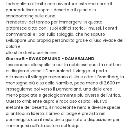
l'adrenalina al limite con avventure estreme come il
paracadutismo sopra il deserto o il quad e lo
sandboarding sulle dune.
Prendetevi del tempo per immergervi in ​​questa
pittoresca città con i suoi edifici storici, i musei, i centri
commerciali e i bar sulla spiaggia, che ha saputo
sviluppare una propria personalità grazie all'uso vivace dei
colori e
allo stile di vita bohémien.
Giorno 5 - SWAKOPMUND - DAMARALAND
Lasciandoci alle spalle la costa nebbiosa questa mattina,
ci dirigiamo verso il Damaraland. Il viaggio ci porta
attraverso il villaggio minerario di Uis e oltre il Brandberg, la
montagna più alta della Namibia, poco meno di 2.600 m.
Proseguiamo poi verso il Damaraland, una delle aree
meno popolate e geologicamente più diverse dell'Africa.
Questo ambiente aspro e roccioso ospita l'elusivo
elefante del deserto, il rinoceronte nero e diverse specie
di antilopi in libertà. L'arrivo al lodge è previsto nel
pomeriggio, con il resto della giornata a disposizione per
immergersi nell'atmosfera del lodge.