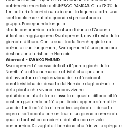
patrimonio mondiale dell'UNESCO RAMSAR. Oltre l'80% dei
fenicotteri africani si nutre in questa laguna e offre uno
spettacolo mozzafiato quando si presentano in
gruppo. Proseguendo lungo la
strada panoramica tra la cintura di dune e l'Oceano
Atlantico, raggiungiamo Swakopmund, dove il resto della
giornata è libero. Con le sue strade fiancheggiate da
palme e i suoi lungomare, Swakopmund è una popolare
destinazione turistica in Namibia.
Giorno 4 - SWAKOPMUND
Swakopmund è spesso definita il "parco giochi della
Namibia" e offre numerose attività che spaziano
dall'avventura all'esplorazione delle affascinanti
caratteristiche del deserto del Namib e degli animali e
delle piante che vivono e sopravvivono
qui. Abbracciate il ritmo rilassato di questa idilliaca città
costiera gustando caffè e pasticcini appena sfornati in
uno dei tanti caffè. In alternativa, esplorate il deserto
aspro e soffocante con un tour di un giorno o ammirate
questo fantastico ambiente dall'alto con un volo
panoramico. Risvegliate il bambino che è in voi e spingete