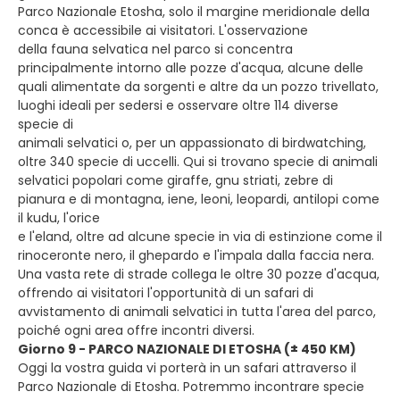
Parco Nazionale Etosha, solo il margine meridionale della
conca è accessibile ai visitatori. L'osservazione
della fauna selvatica nel parco si concentra
principalmente intorno alle pozze d'acqua, alcune delle
quali alimentate da sorgenti e altre da un pozzo trivellato,
luoghi ideali per sedersi e osservare oltre 114 diverse
specie di
animali selvatici o, per un appassionato di birdwatching,
oltre 340 specie di uccelli. Qui si trovano specie di animali
selvatici popolari come giraffe, gnu striati, zebre di
pianura e di montagna, iene, leoni, leopardi, antilopi come
il kudu, l'orice
e l'eland, oltre ad alcune specie in via di estinzione come il
rinoceronte nero, il ghepardo e l'impala dalla faccia nera.
Una vasta rete di strade collega le oltre 30 pozze d'acqua,
offrendo ai visitatori l'opportunità di un safari di
avvistamento di animali selvatici in tutta l'area del parco,
poiché ogni area offre incontri diversi.
Giorno 9 - PARCO NAZIONALE DI ETOSHA (± 450 KM)
Oggi la vostra guida vi porterà in un safari attraverso il
Parco Nazionale di Etosha. Potremmo incontrare specie