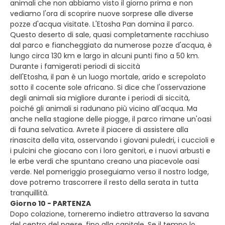
animali che non abbiamo visto il giorno prima e non
vediamo l'ora di scoprire nuove sorprese alle diverse
pozze d'acqua visitate. L'Etosha Pan domina il parco.
Questo deserto di sale, quasi completamente racchiuso
dal parco e fiancheggiato da numerose pozze d'acqua, è
lungo circa 130 km e largo in alcuni punti fino a 50 km.
Durante i famigerati periodi di siccità
dell'Etosha, il pan è un luogo mortale, arido e screpolato
sotto il cocente sole africano. Si dice che l'osservazione
degli animali sia migliore durante i periodi di siccità,
poiché gli animali si radunano più vicino all'acqua. Ma
anche nella stagione delle piogge, il parco rimane un'oasi
di fauna selvatica. Avrete il piacere di assistere alla
rinascita della vita, osservando i giovani puledri, i cuccioli e
i pulcini che giocano con i loro genitori, e i nuovi arbusti e
le erbe verdi che spuntano creano una piacevole oasi
verde. Nel pomeriggio proseguiamo verso il nostro lodge,
dove potremo trascorrere il resto della serata in tutta
tranquillità.
Giorno 10 - PARTENZA
Dopo colazione, torneremo indietro attraverso la savana
del centro del paese, fino alla capitale. Se il tempo lo