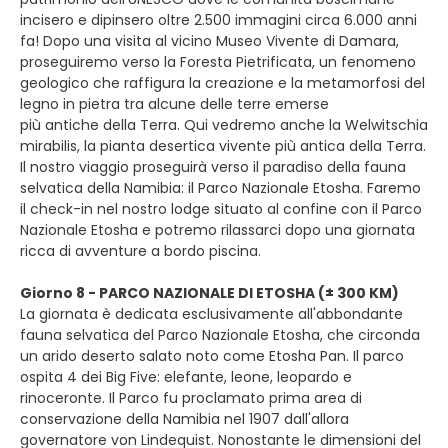
incisero e dipinsero oltre 2.500 immagini circa 6.000 anni
fa! Dopo una visita al vicino Museo Vivente di Damara,
proseguiremo verso la Foresta Pietrificata, un fenomeno
geologico che raffigura la creazione e la metamorfosi del
legno in pietra tra alcune delle terre emerse
più antiche della Terra. Qui vedremo anche la Welwitschia
mirabilis, la pianta desertica vivente più antica della Terra.
Il nostro viaggio proseguirà verso il paradiso della fauna
selvatica della Namibia: il Parco Nazionale Etosha. Faremo
il check-in nel nostro lodge situato al confine con il Parco
Nazionale Etosha e potremo rilassarci dopo una giornata
ricca di avventure a bordo piscina.
Giorno 8 - PARCO NAZIONALE DI ETOSHA (± 300 KM)
La giornata è dedicata esclusivamente all'abbondante
fauna selvatica del Parco Nazionale Etosha, che circonda
un arido deserto salato noto come Etosha Pan. Il parco
ospita 4 dei Big Five: elefante, leone, leopardo e
rinoceronte. Il Parco fu proclamato prima area di
conservazione della Namibia nel 1907 dall'allora
governatore von Lindequist. Nonostante le dimensioni del