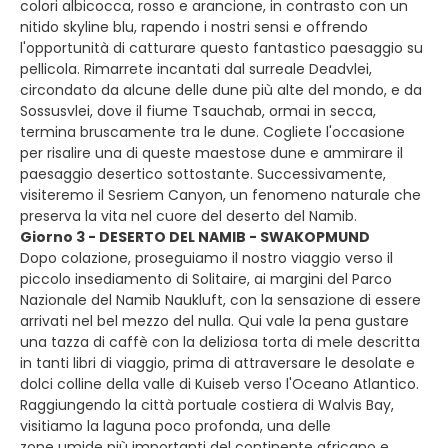
colori albicocca, rosso e arancione, in contrasto con un
nitido skyline blu, rapendo i nostri sensi e offrendo
l'opportunità di catturare questo fantastico paesaggio su
pellicola. Rimarrete incantati dal surreale Deadvlei,
circondato da alcune delle dune più alte del mondo, e da
Sossusvlei, dove il fiume Tsauchab, ormai in secca,
termina bruscamente tra le dune. Cogliete l'occasione
per risalire una di queste maestose dune e ammirare il
paesaggio desertico sottostante. Successivamente,
visiteremo il Sesriem Canyon, un fenomeno naturale che
preserva la vita nel cuore del deserto del Namib.
Giorno 3 - DESERTO DEL NAMIB - SWAKOPMUND
Dopo colazione, proseguiamo il nostro viaggio verso il
piccolo insediamento di Solitaire, ai margini del Parco
Nazionale del Namib Naukluft, con la sensazione di essere
arrivati ​​nel bel mezzo del nulla. Qui vale la pena gustare
una tazza di caffè con la deliziosa torta di mele descritta
in tanti libri di viaggio, prima di attraversare le desolate e
dolci colline della valle di Kuiseb verso l'Oceano Atlantico.
Raggiungendo la città portuale costiera di Walvis Bay,
visitiamo la laguna poco profonda, una delle
zone umide più importanti del continente africano e