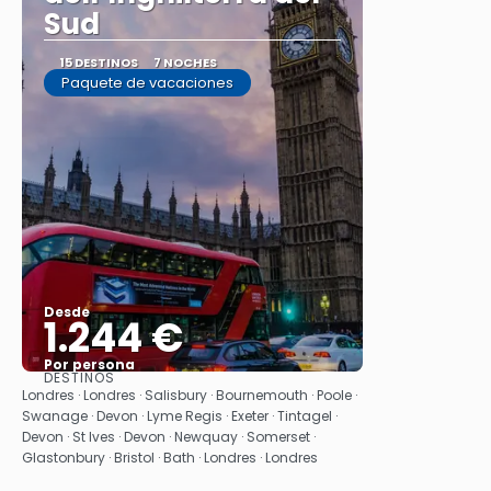
Sud
15 DESTINOS
7 NOCHES
Paquete de vacaciones
Desde
1.244 €
Por persona
DESTINOS
Ver
Londres · Londres · Salisbury · Bournemouth · Poole ·
Swanage · Devon · Lyme Regis · Exeter · Tintagel ·
Devon · St Ives · Devon · Newquay · Somerset ·
Glastonbury · Bristol · Bath · Londres · Londres