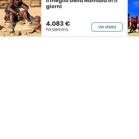
Il meglio della Namibia in 11
giorni
4.083 €
Ver oferta
Por persona