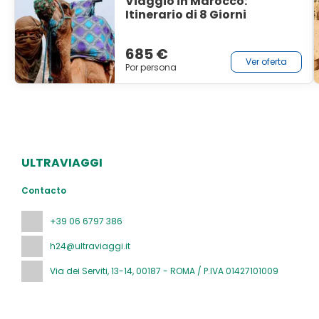
Viaggio in Marocco:
Itinerario di 8 Giorni
685 €
Ver oferta
Por persona
ULTRAVIAGGI
Contacto
+39 06 6797 386
h24@ultraviaggi.it
Via dei Serviti, 13-14
, 00187 - ROMA / P.IVA 01427101009