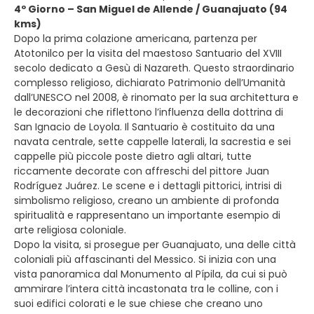
4º Giorno – San Miguel de Allende / Guanajuato (94
kms)
Dopo la prima colazione americana, partenza per
Atotonilco per la visita del maestoso Santuario del XVIII
secolo dedicato a Gesù di Nazareth. Questo straordinario
complesso religioso, dichiarato Patrimonio dell’Umanità
dall’UNESCO nel 2008, è rinomato per la sua architettura e
le decorazioni che riflettono l’influenza della dottrina di
San Ignacio de Loyola. Il Santuario è costituito da una
navata centrale, sette cappelle laterali, la sacrestia e sei
cappelle più piccole poste dietro agli altari, tutte
riccamente decorate con affreschi del pittore Juan
Rodríguez Juárez. Le scene e i dettagli pittorici, intrisi di
simbolismo religioso, creano un ambiente di profonda
spiritualità e rappresentano un importante esempio di
arte religiosa coloniale.
Dopo la visita, si prosegue per Guanajuato, una delle città
coloniali più affascinanti del Messico. Si inizia con una
vista panoramica dal Monumento al Pípila, da cui si può
ammirare l’intera città incastonata tra le colline, con i
suoi edifici colorati e le sue chiese che creano uno