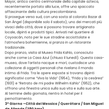
Mayor, antico centro cerimoniale della capitale azteca,
recentemente portato alla luce, offre uno spaccato
affascinante della cultura precolombiana.
Si prosegue verso sud, con una sosta al colorato Bazar di
San Ángel (disponibile solo il sabato), uno dei mercati più
vivaci della città, dove si possono trovare artigianato
locale, dipinti e prodotti tipici. Arrivati nel quartiere di
Coyoacán, noto per le sue stradine acciottolate e
l’atmosfera bohemienne, si pranza in un ristorante
tradizionale.
Dopo pranzo, visita al Museo Frida Kahlo, conosciuto
anche come La Casa Azul (chiuso il lunedì). Questa casa-
museo, dove l’artista nacque e morì, custodisce una
collezione di oggetti personali che rivelano il mondo
intimo di Frida. Tra le opere esposte si trovano dipinti
significativi come “Viva la Vida” (1954), “Frida y la cesárea”
(1931) e “Retrato de mi padre Wilhelm Kahlo” (1952), che
offrono una finestra unica sulla sua vita e sulla sua arte.
Al termine della giornata, rientro in hotel per il
pernottamento.
3º Giorno –Città del Messico / Querétaro / San Miguel
de Allende (290 kms)