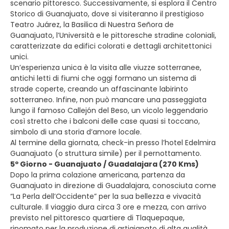
scenario pittoresco. Successivamente, si esplora il Centro
Storico di Guanajuato, dove si visiteranno il prestigioso
Teatro Juárez, la Basilica di Nuestra Señora de
Guanajuato, l’Università e le pittoresche stradine coloniali,
caratterizzate da edifici colorati e dettagli architettonici
unici.
Un’esperienza unica è la visita alle viuzze sotterranee,
antichi letti di fiumi che oggi formano un sistema di
strade coperte, creando un affascinante labirinto
sotterraneo. Infine, non può mancare una passeggiata
lungo il famoso Callejón del Beso, un vicolo leggendario
così stretto che i balconi delle case quasi si toccano,
simbolo di una storia d’amore locale.
Al termine della giornata, check-in presso l’hotel Edelmira
Guanajuato (o struttura simile) per il pernottamento.
5º Giorno - Guanajuato / Guadalajara (270 Kms)
Dopo la prima colazione americana, partenza da
Guanajuato in direzione di Guadalajara, conosciuta come
“La Perla dell’Occidente” per la sua bellezza e vivacità
culturale. Il viaggio dura circa 3 ore e mezza, con arrivo
previsto nel pittoresco quartiere di Tlaquepaque,
rinomato per la produzione di artigianato di alta qualità.