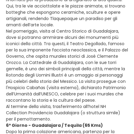
Qui, tra le vie acciottolate e le piazze animate, si trovano
botteghe che espongono ceramiche, sculture e opere
artigianali, rendendo Tlaquepaque un paradiso per gli
amanti dell’arte locale.
Nel pomeriggio, visita al Centro Storico di Guadalajara,
dove si potranno ammirare alcuni dei monumenti più
iconici della città. Tra questi, il Teatro Degollado, famoso
per la sua imponente facciata neoclassica, e il Palazzo del
Governo, che ospita murales storici di José Clemente
Orozco. La Cattedrale di Guadalajara, con le sue torri
gemelle, è uno dei simboli principali della città, mentre la
Rotonda degli Uomini Illustri è un omaggio ai personaggi
più celebri della storia del Messico. La visita prosegue con
l'Hospicio Cabañas (visita esterna), dichiarato Patrimonio
dell’Umanità dall’UNESCO, celebre per i suoi murales che
raccontano la storia e la cultura del paese.
Al termine della visita, trasferimento all’hotel NH
Collection Providencia Guadalajara (o struttura simile)
per il pernottamento.
6º Giorno - Guadalajara / Tequila (65 Kms)
Dopo la prima colazione americana, partenza per la