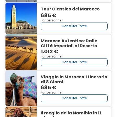
Tour Classico del Marocco
685 €
Par personne
Consulter l´offre
Marocco Autentico: Dalle
Città Imperiali al Deserto
1.012 €
Par personne
Consulter l´offre
Viaggio in Marocco: Itinerario
di 8 Giorni
685 €
Par personne
Consulter l´offre
Il meglio della Namibia in 11