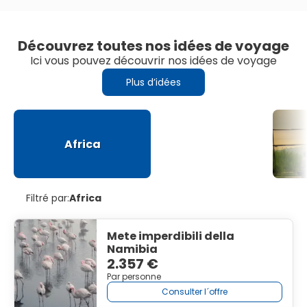
Découvrez toutes nos idées de voyage
Ici vous pouvez découvrir nos idées de voyage
Plus d’idées
Africa
Filtré par:
Africa
Mete imperdibili della
Namibia
2.357 €
Par personne
Consulter l´offre