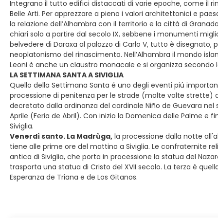
Integrano il tutto edifici distaccati di varie epoche, come il
Belle Arti. Per apprezzare a pieno i valori architettonici e paes
la relazione dell’Alhambra con il territorio e la città di Grana
chiari solo a partire dal secolo IX, sebbene i monumenti migliori
belvedere di Daraxa al palazzo di Carlo V, tutto è disegnato, 
neoplatonismo del rinascimento. Nell’Alhambra il mondo islamic
Leoni è anche un claustro monacale e si organizza secondo la 
LA SETTIMANA SANTA A SIVIGLIA
Quello della Settimana Santa é uno degli eventi piú importanti
processione di penitenza per le strade (molte volte strette) d
decretato dalla ordinanza del cardinale Niño de Guevara nel 
Aprile (Feria de Abril). Con inizio la Domenica delle Palme e 
Siviglia.
Venerdì santo. La Madrùga,
la processione dalla notte all'
tiene alle prime ore del mattino a Siviglia. Le confraternite reli
antica di Siviglia, che porta in processione la statua del Na
trasporta una statua di Cristo del XVII secolo. La terza è quel
Esperanza de Triana e de Los Gitanos.