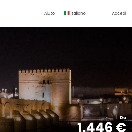
Aiuto
Italiano
Accedi
Da
1.446 €