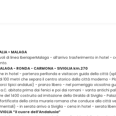
ALIA > MALAGA
li di linea IberiaperMalaga - all’arrivo trasferimento in hotel -
nto.
ALAGA - RONDA - CARMONA - SIVIGLIA km.270
e in hotel - partenza perRonda e visitacon guida della città (spl
i 100 metri che separa il centro storico dalla città moderna - Pl
orci tipici andalusi) - pranzo libero - nel pomeriggio vicsoitna 
lo a.C. abitata prima dai fenici e poi dai romani - vanta antichi 
e del 1400 costruita ad imitazione della Giralda di Siviglia - Palaz
fortificata della cinta muraria romana che conduce alla città vec
imentali) - in serata arrivo a Siviglia - cena in hotel - serata 
VIGLIA “il cuore dell’Andalusia”