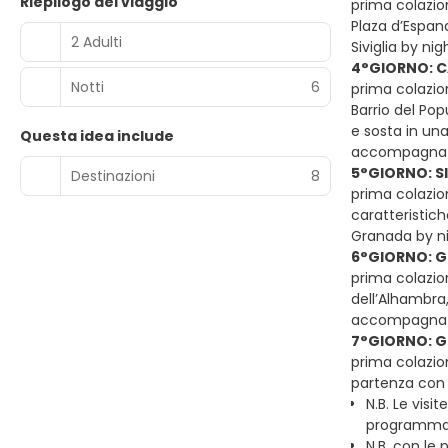
Riepilogo del viaggio
prima colazion
Plaza d’Espana
2 Adulti
Siviglia by n
4°GIORNO: C
Notti
6
prima colazio
Barrio del Pop
e sosta in una
Questa idea include
accompagnato
5°GIORNO: S
Destinazioni
8
prima colazio
caratteristic
Granada by n
6°GIORNO: G
prima colazion
dell’Alhambra,
accompagnato
7°GIORNO: G
prima colazio
partenza con vo
N.B. Le visi
programma 
N.B. con le