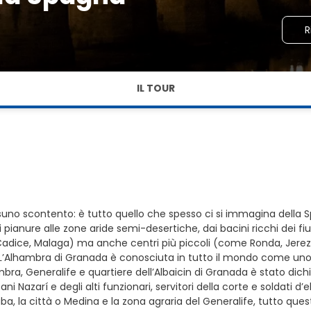
R
IL TOUR
uno scontento: è tutto quello che spesso ci si immagina della Sp
i pianure alle zone aride semi-desertiche, dai bacini ricchi dei f
, Cadice, Malaga) ma anche centri più piccoli (come Ronda, Jere
L’Alhambra di Granada è conosciuta in tutto il mondo come uno d
lhambra, Generalife e quartiere dell’Albaicin di Granada è stato di
ani Nazarí e degli alti funzionari, servitori della corte e soldati
aba, la città o Medina e la zona agraria del Generalife, tutto quest