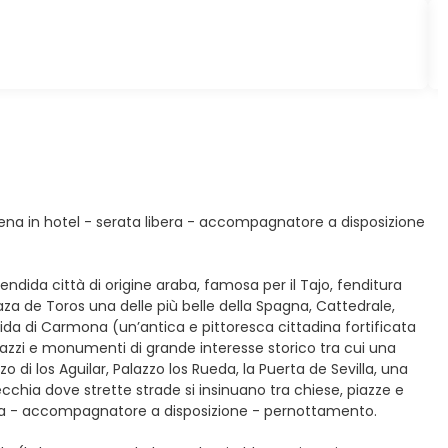
 cena in hotel - serata libera - accompagnatore a disposizione
endida città di origine araba, famosa per il Tajo, fenditura
aza de Toros una delle più belle della Spagna, Cattedrale,
guida di Carmona (un’antica e pittoresca cittadina fortificata
palazzi e monumenti di grande interesse storico tra cui una
zo di los Aguilar, Palazzo los Rueda, la Puerta de Sevilla, una
chia dove strette strade si insinuano tra chiese, piazze e
libera - accompagnatore a disposizione - pernottamento.