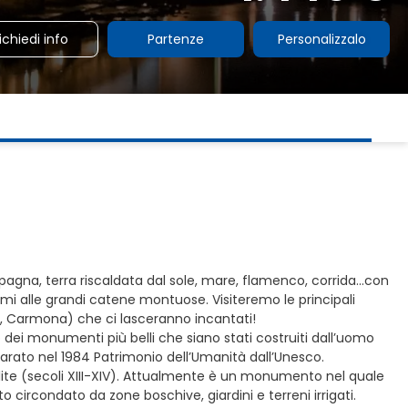
ichiedi info
Partenze
Personalizzalo
agna, terra riscaldata dal sole, mare, flamenco, corrida...con
iumi alle grandi catene montuose. Visiteremo le principali
z, Carmona) che ci lasceranno incantati!
ei monumenti più belli che siano stati costruiti dall’uomo
chiarato nel 1984 Patrimonio dell’Umanità dall’Unesco.
 d’elite (secoli XIII-XIV). Attualmente è un monumento nel quale
o circondato da zone boschive, giardini e terreni irrigati.