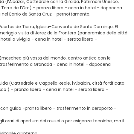
ida (l’Alcazar, Cattedrale con la Giralda, Patrimoni Unesco,
, Torre de l’Oro) - pranzo libero - cena in hotel - dopocena
 nel Barrio de Santa Cruz - pernottamento.
(Puertas de Tierra, Iglesia-Convento de Santo Domingo, El
omeriggio visita di Jerez de la Frontera (panoramica della città
hotel a Siviglia - cena in hotel - serata libera -
da (moschea più vasta del mondo, centro antico con le
o trasferimento a Granada - cena in hotel - dopocena
ida (Cattedrale e Cappella Reale, l’Albaicin, città fortificata
o ) - pranzo libero - cena in hotel - serata libera -
con guida -pranzo libero - trasferimento in aeroporto -
degli orari di apertura dei musei o per esigenze tecniche, ma il
tabile all’interno.