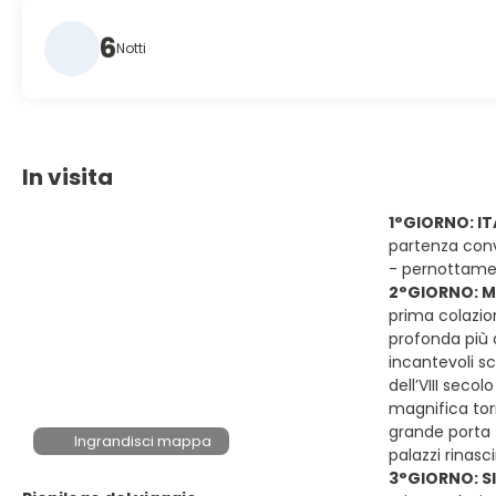
6
Notti
In visita
1°GIORNO: IT
partenza convo
- pernottame
2°GIORNO: M
prima colazion
profonda più d
incantevoli sc
dell’VIII seco
magnifica torr
grande porta 
Ingrandisci mappa
palazzi rinasc
3°GIORNO: SI