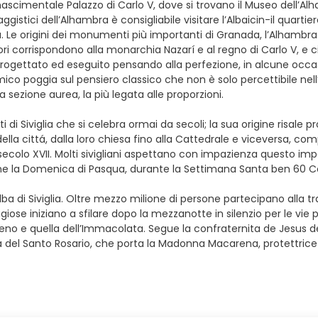
 rinascimentale Palazzo di Carlo V, dove si trovano il Museo dell’
aggistici dell’Alhambra è consigliabile visitare l’Albaicin-il quart
da. Le origini dei monumenti più importanti di Granada, l’Alhambra e
 corrispondono alla monarchia Nazarí e al regno di Carlo V, e cioè t
progettato ed eseguito pensando alla perfezione, in alcune occasio
o poggia sul pensiero classico che non è solo percettibile nell’o
sezione aurea, la più legata alle proporzioni.
 di Siviglia che si celebra ormai da secoli; la sua origine risale
ella cittá, dalla loro chiesa fino alla Cattedrale e viceversa, co
secolo XVII. Molti sivigliani aspettano con impazienza questo im
fine la Domenica di Pasqua, durante la Settimana Santa ben 60 Conf
alba di Siviglia. Oltre mezzo milione di persone partecipano alla 
giose iniziano a sfilare dopo la mezzanotte in silenzio per le vie pri
zareno e quella dell’Immacolata. Segue la confraternita de Jesus
la del Santo Rosario, che porta la Madonna Macarena, protettrice di