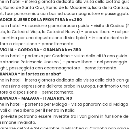
e in hotel - intera giornata dedicata alla visita della ciottnà gu
, Barrio de Santa Cruz, Barrio de la Macarena, Isola de la Cartuja
ight, tour panoramico con bus ed accompagnatore e passeggiata
ADICE & JEREZ DE LA FRONTERA km.250
ne in hotel - escursione giornalieracon guida - visita di Cadice 
ulo, la Catedral Vieja, la Catedral Nueva) - pranzo libero - nel p
 cantina per una degustazione di vini tipici) - in serata rientro in 
re a disposizione - pernottamento.
IVIGLIA - CORDOBA - GRANADA km.350
ne in hotel - partenza per Cordoba - visita della città con gui
he stradine Patrimonio Unesco ) - pranzo libero - nel pomeriggi
ight, passeggiata con accompagnatore - pernottamento.
RANADA “la fortezza araba”
e in hotel - intera giornata dedicata alla visita della città con gu
 massima espressione dell’arte araba in Europa, Patrimonio Unesc
re a disposizione - pernottamento.
RANADA - MALAGA - ITALIA km.140
ne in hotel - partenza per Malaga - visita panoramica di Malaga 
li di linea Iberia per il rientro in Italia.
te previste potranno essere invertite tra i vari giorni in funzione 
rimane invariato.
 partenze del 28 e 29 dicembre la Moschea di Cordoba non sarà visi