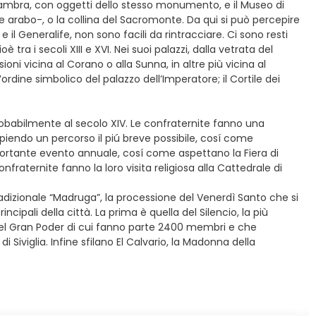
Alhambra, con oggetti dello stesso monumento, e il Museo di
iere arabo-, o la collina del Sacromonte. Da qui si può percepire
 il Generalife, non sono facili da rintracciare. Ci sono resti
ra i secoli XIII e XVI. Nei suoi palazzi, dalla vetrata del
ni vicina al Corano o alla Sunna, in altre più vicina al
rdine simbolico del palazzo dell’Imperatore; il Cortile dei
 probabilmente al secolo XIV. Le confraternite fanno una
mpiendo un percorso il piú breve possibile, cosí come
portante evento annuale, cosí come aspettano la Fiera di
raternite fanno la loro visita religiosa alla Cattedrale di
tradizionale “Madruga”, la processione del Venerdì Santo che si
ncipali della città. La prima è quella del Silencio, la più
 del Gran Poder di cui fanno parte 2400 membri e che
 Siviglia. Infine sfilano El Calvario, la Madonna della