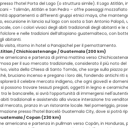
presso l’hotel Porta del Lago (o struttura simile). Il Lago Atitl
cani – Tolimán, Atitlán e San Pedro – offre paesaggi mozzafiat
tà appartenenti a differenti gruppi etnici maya, che mantengono v
o, escursione in lancia sul lago con sosta a San Antonio Palopó,
locale, con i colori vivaci degli abiti tradizionali degli abitanti e 
folclore e nelle tradizioni dell’altopiano guatemalteco, con bott
li abitanti.
la visita, ritorno in hotel a Panajachel per il pernottamento.
Atitlan / Chichicastenango / Guatemala (200 km)
ne americana e partenza di prima mattina verso Chichicastenango
amosa per il suo mercato tradizionale, considerato il più noto d
arrivo, visita della Chiesa di Santo Tomás, che sorge sulla piazza p
é, bruciano incenso e pregano i loro dèi, fondendo antichi riti sp
i esplorerà il celebre mercato indigeno, che ogni giovedì e dom
i si possono trovare tessuti pregiati, oggetti in legno e ceramiche
ra le bancarelle, si avrà l’opportunità di immergersi nell'auten
 abiti tradizionali e assistendo alla vivace interazione tra venditor
a al mercato, pranzo in un ristorante locale. Nel pomeriggio, pro
stemazione presso l’hotel Barceló Guatemala City, dove si potrà ri
 Guatemala / Copan (230 km)
ne americana e partenza in pullman verso Copán, in Honduras, per 