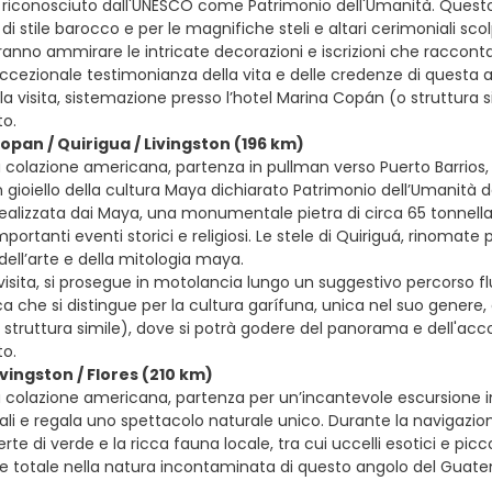
 riconosciuto dall'UNESCO come Patrimonio dell'Umanità. Questo s
 di stile barocco e per le magnifiche steli e altari cerimoniali sc
otranno ammirare le intricate decorazioni e iscrizioni che raccon
cezionale testimonianza della vita e delle credenze di questa an
la visita, sistemazione presso l’hotel Marina Copán (o struttura si
o.
Copan / Quirigua / Livingston (196 km)
colazione americana, partenza in pullman verso Puerto Barrios, co
n gioiello della cultura Maya dichiarato Patrimonio dell’Umanità 
realizzata dai Maya, una monumentale pietra di circa 65 tonnellat
ortanti eventi storici e religiosi. Le stele di Quiriguá, rinomate 
dell’arte e della mitologia maya.
isita, si prosegue in motolancia lungo un suggestivo percorso flu
a che si distingue per la cultura garífuna, unica nel suo genere, e
o struttura simile), dove si potrà godere del panorama e dell'acco
o.
vingston / Flores (210 km)
 colazione americana, partenza per un’incantevole escursione in 
cali e regala uno spettacolo naturale unico. Durante la navigazio
rte di verde e la ricca fauna locale, tra cui uccelli esotici e pic
 totale nella natura incontaminata di questo angolo del Guatem