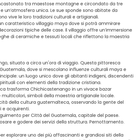
án, incastonato tra maestose montagne e circondato da tre
o e un’atmosfera unica. Le sue sponde sono abitate da
ive le loro tradizioni culturali e artigianali.
 un caratteristico villaggio maya dove si potrà ammirare
le decorazioni tipiche delle case. Il villaggio offre un’immersione
eghe di ceramiche e tessuti locali che riflettono la maestria
, situato a circa un'ora di viaggio. Questa pittoresca
el Guatemala, dove si mescolano influenze culturali maya e
rincipale: un luogo unico dove gli abitanti indigeni, discendenti
irituali con elementi della tradizione cristiana.
enica trasforma Chichicastenango in un vivace bazar
 multicolori, simboli della maestria artigianale locale.
ticità della cultura guatemalteca, osservando la gente del
i e acquirenti.
seguimento per Città del Guatemala, capitale del paese.
posare e godere dei servizi della struttura. Pernottamento.
esplorare uno dei più affascinanti e grandiosi siti della