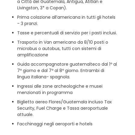
a Cittá del Guatemala, Antigua, Atitlan e
Livingston, 3* a Copan).
Prima colazione all’americana in tutti gli hotels
- 3 pranzi.
Tasse e percentuali di servizio per i pasti inclusi.
Trasporto in Van americano da 8/10 posti o
microbus o autobus, tutti con sistemi di
amplificazione
Guida accompagnatore guatemalteco dal 1º al
7º giorno e dal 7º al 8º giorno. Entrambi di
lingua italiana- spagnola.
Ingressi alle zone archeologiche e musei
menzionati in programma
Biglietto aereo Flores/Guatemala incluso Tax
Security, Fuel Charge e Tassa aeroportuale
attuale.
Facchinaggi negli aeroporti e hotels