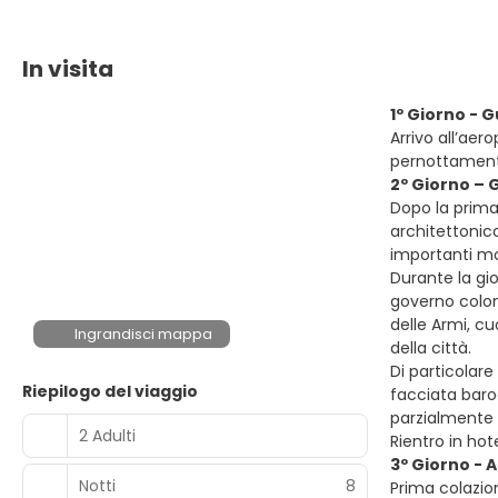
In visita
1º Giorno -
Arrivo all’aer
pernottament
2º Giorno – 
Dopo la prima
architettonico
importanti mo
Durante la gio
governo coloni
delle Armi, cu
Ingrandisci mappa
della città.
Di particolar
Riepilogo del viaggio
facciata baroc
parzialmente d
2 Adulti
Rientro in hot
3º Giorno - A
Notti
8
Prima colazion