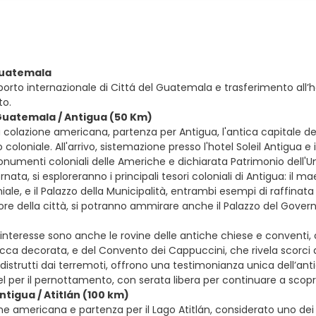
 Guatemala
oporto internazionale di Cittá del Guatemala e trasferimento all’
o.
Guatemala / Antigua (50 Km)
 colazione americana, partenza per Antigua, l'antica capitale d
 coloniale. All'arrivo, sistemazione presso l'hotel Soleil Antigua e i
numenti coloniali delle Americhe e dichiarata Patrimonio dell'U
rnata, si esploreranno i principali tesori coloniali di Antigua: il
ale, e il Palazzo della Municipalità, entrambi esempi di raffina
ore della città, si potranno ammirare anche il Palazzo del Governo
e interesse sono anche le rovine delle antiche chiese e conventi
ca decorata, e del Convento dei Cappuccini, che rivela scorci af
istrutti dai terremoti, offrono una testimonianza unica dell’anti
el per il pernottamento, con serata libera per continuare a scoprir
ntigua / Atitlán (100 km)
e americana e partenza per il Lago Atitlán, considerato uno dei l