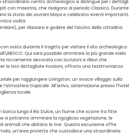
traordinario centro archeologico si distingue per i dettagli
olpiti con maestria, che risalgono al periodo Classico. Durante
tano la storia dei sovrani Maya e celebrano eventi importanti,
tica civiltà.
milare), per rilassarsi e godere del fascino della cittadina.
n sosta durante il tragitto per visitare il sito archeologico
dall'UNESCO. Qui sarà possibile ammirare la più grande stela
e riccamente decorata con iscrizioni e rilievi che
per le loro dettagliate incisioni, offrono una testimonianza
viale per raggiungere Livingston, un vivace villaggio sulla
 l’atmosfera tropicale. All'arrivo, sistemazione presso l’hotel
glienza locale.
barca lungo il Rio Dulce, un fiume che scorre tra fitte
ne si potranno ammirare la rigogliosa vegetazione, le
coli animali che abitano le rive. Questa escursione offre
ala, un’area protetta che custodisce una straordinaria