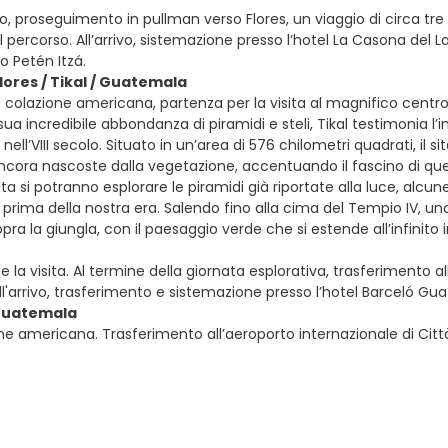
o, proseguimento in pullman verso Flores, un viaggio di circa tre
l percorso. All’arrivo, sistemazione presso l’hotel La Casona del 
go Petén Itzá.
Flores / Tikal / Guatemala
colazione americana, partenza per la visita al magnifico centro a
sua incredibile abbondanza di piramidi e steli, Tikal testimonia
ell’VIII secolo. Situato in un’area di 576 chilometri quadrati, il s
ncora nascoste dalla vegetazione, accentuando il fascino di que
ita si potranno esplorare le piramidi già riportate alla luce, alcu
 prima della nostra era. Salendo fino alla cima del Tempio IV, uno d
ra la giungla, con il paesaggio verde che si estende all’infinito 
 la visita. Al termine della giornata esplorativa, trasferimento all’
l'arrivo, trasferimento e sistemazione presso l’hotel Barceló Gu
 Guatemala
ne americana. Trasferimento all’aeroporto internazionale di Cit