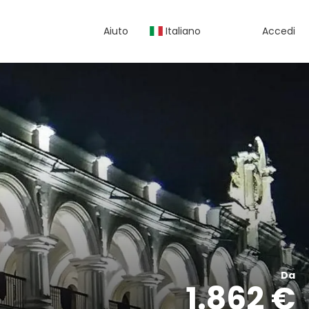
Aiuto
Italiano
Accedi
Da
1.862 €