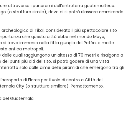
 ore attraverso i panorami dell’entroterra guatemalteco.
Lago (o struttura simile), dove ci si potrà rilassare ammirando
rcheologico di Tikal, considerato il più spettacolare sito
 l’importanza che questa città ebbe nel mondo Maya,
ito si trova immerso nella fitta giungla del Petén, e molte
sta antica metropoli.
ne delle quali raggiungono un’altezza di 70 metri e risalgono a
ei punti più alti del sito, si potrà godere di una vista
interrotto solo dalle cime delle piramidi che emergono tra gli
aeroporto di Flores per il volo di rientro a Città del
atemala City (o struttura similare). Pernottamento.
tà del Guatemala.