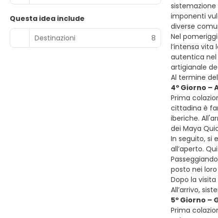
sistemazione 
imponenti vul
Questa idea include
diverse comuni
Nel pomeriggi
Destinazioni
8
l’intensa vita 
autentica nel 
artigianale deg
Al termine del
4º Giorno – 
Prima colazio
cittadina è f
iberiche. All'
dei Maya Quich
In seguito, s
all’aperto. Qu
Passeggiando t
posto nei loro
Dopo la visit
All’arrivo, si
5º Giorno –
Prima colazio