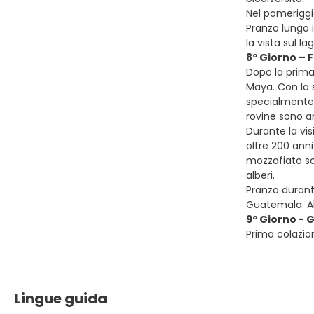
Nel pomeriggi
Pranzo lungo i
la vista sul la
8º Giorno – 
Dopo la prima 
Maya. Con la 
specialmente n
rovine sono a
Durante la vis
oltre 200 anni
mozzafiato sop
alberi.
Pranzo durante
Guatemala. Al
9º Giorno -
Prima colazio
Lingue guida