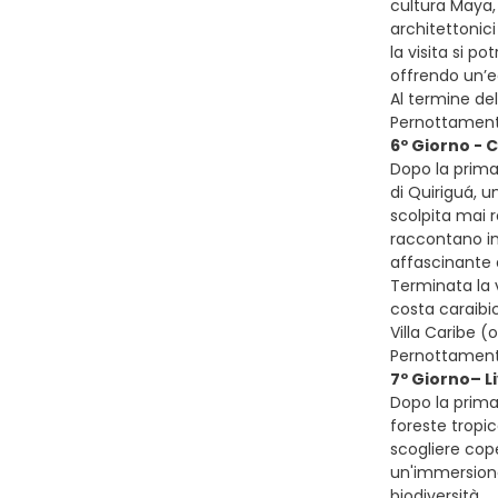
cultura Maya,
architettonici
la visita si p
offrendo un’ec
Al termine del
Pernottament
6º Giorno - 
Dopo la prima 
di Quiriguá, u
scolpita mai 
raccontano imp
affascinante 
Terminata la v
costa caraibic
Villa Caribe (
Pernottament
7º Giorno– Li
Dopo la prima
foreste tropi
scogliere cope
un'immersione
biodiversità.