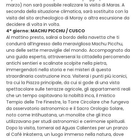
marzo) non sarà possibile realizzare la visita di Maras. A
seconda della situazione climatica, sarà sostituita con la
visita del sito archeologico di Moray o altra escursione da
decidere di volta in volta.
4° giorno: MACHU PICCHU / CUSCO
Al mattino presto, salirai a bordo della navetta che ti
condurrà all’ingresso della meravigliosa Machu Picchu,
una delle sette meraviglie del mondo. Accompagnato da
una guida esperta, attraverserai la cittadella percorrendo
antichi sentieri e scalinate scolpite nella pietra,
immergendoti nella storia e nei misteri di questa
straordinaria costruzione inca. Visiterai i punti più iconici,
tra cui la Piazza principale, da cui si gode di una vista
spettacolare sulle terrazze agricole, gli appartamenti reali
che un tempo ospitavano la nobiltà inca, il mistico
Tempio delle Tre Finestre, la Torre Circolare che fungeva
da osservatorio astronomico e il Sacro Orologio Solare,
noto come Intihuatana, un monolite che gli Inca
utilizzavano per studi astronomici e cerimonie spirituali.
Dopo la visita, tornerai ad Aguas Calientes per un pranzo
al Café Inkaterra, un luogo immerso nella natura, dove