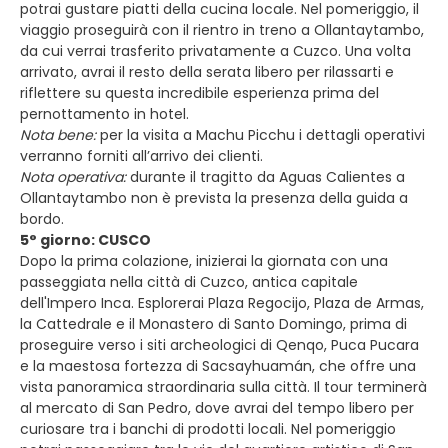
potrai gustare piatti della cucina locale. Nel pomeriggio, il
viaggio proseguirà con il rientro in treno a Ollantaytambo,
da cui verrai trasferito privatamente a Cuzco. Una volta
arrivato, avrai il resto della serata libero per rilassarti e
riflettere su questa incredibile esperienza prima del
pernottamento in hotel.
Nota bene:
per la visita a Machu Picchu i dettagli operativi
verranno forniti all’arrivo dei clienti.
Nota operativa:
durante il tragitto da Aguas Calientes a
Ollantaytambo non è prevista la presenza della guida a
bordo.
5° giorno: CUSCO
Dopo la prima colazione, inizierai la giornata con una
passeggiata nella città di Cuzco, antica capitale
dell'Impero Inca. Esplorerai Plaza Regocijo, Plaza de Armas,
la Cattedrale e il Monastero di Santo Domingo, prima di
proseguire verso i siti archeologici di Qenqo, Puca Pucara
e la maestosa fortezza di Sacsayhuamán, che offre una
vista panoramica straordinaria sulla città. Il tour terminerà
al mercato di San Pedro, dove avrai del tempo libero per
curiosare tra i banchi di prodotti locali. Nel pomeriggio