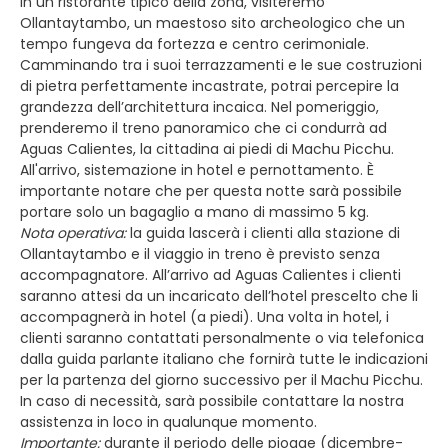
in un ristorante tipico della zona, visiteremo
Ollantaytambo, un maestoso sito archeologico che un
tempo fungeva da fortezza e centro cerimoniale.
Camminando tra i suoi terrazzamenti e le sue costruzioni
di pietra perfettamente incastrate, potrai percepire la
grandezza dell’architettura incaica. Nel pomeriggio,
prenderemo il treno panoramico che ci condurrà ad
Aguas Calientes, la cittadina ai piedi di Machu Picchu.
All'arrivo, sistemazione in hotel e pernottamento. È
importante notare che per questa notte sarà possibile
portare solo un bagaglio a mano di massimo 5 kg.
Nota operativa:
la guida lascerà i clienti alla stazione di
Ollantaytambo e il viaggio in treno è previsto senza
accompagnatore. All’arrivo ad Aguas Calientes i clienti
saranno attesi da un incaricato dell’hotel prescelto che li
accompagnerà in hotel (a piedi). Una volta in hotel, i
clienti saranno contattati personalmente o via telefonica
dalla guida parlante italiano che fornirà tutte le indicazioni
per la partenza del giorno successivo per il Machu Picchu.
In caso di necessità, sarà possibile contattare la nostra
assistenza in loco in qualunque momento.
Importante:
durante il periodo delle piogge (dicembre-