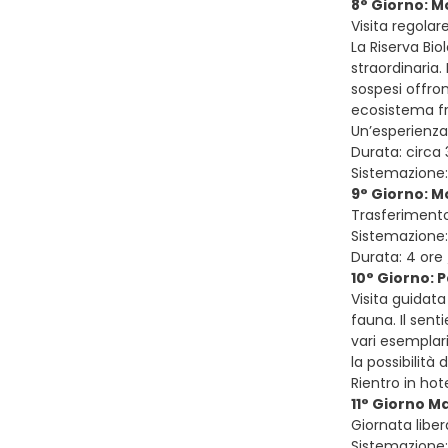
8° Giorno: M
Visita regolar
La Riserva Bi
straordinaria.
sospesi offron
ecosistema fr
Un’esperienza
Durata: circa
Sistemazione:
9° Giorno: M
Trasferiment
Sistemazione:
Durata: 4 ore 
10° Giorno: 
Visita guidata
fauna. Il sent
vari esemplari 
la possibilità d
Rientro in ho
11° Giorno M
Giornata libe
Sistemazione: