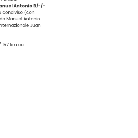
anuel Antonio B/-/-
o condiviso (con
 da Manuel Antonio
 internazionale Juan
/ 157 km ca.