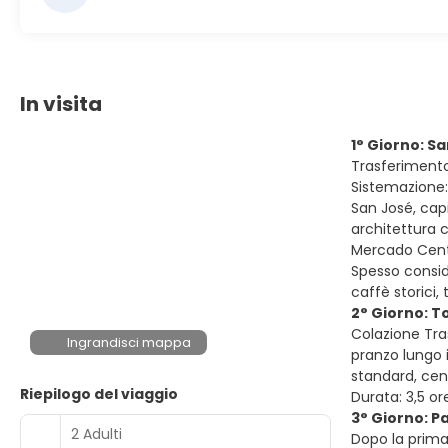
In visita
1° Giorno: S
Trasferimento 
Sistemazione:
San José, cap
architettura 
Mercado Centr
Spesso consid
caffè storici,
2° Giorno: T
Colazione Tra
Ingrandisci mappa
pranzo lungo 
standard, ce
Riepilogo del viaggio
Durata: 3,5 or
3° Giorno: P
2 Adulti
Dopo la prima 