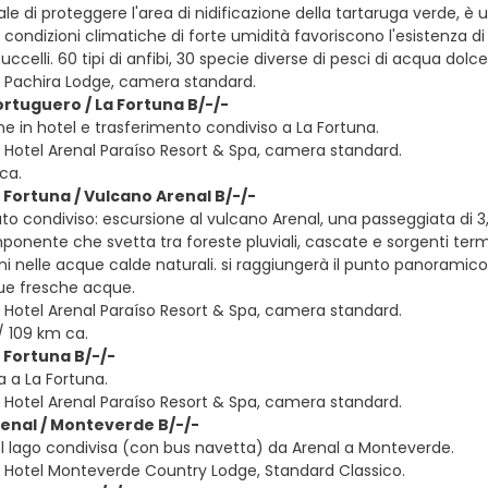
le di proteggere l'area di nidificazione della tartaruga verde, è
 condizioni climatiche di forte umidità favoriscono l'esistenza di 
uccelli. 60 tipi di anfibi, 30 specie diverse di pesci di acqua dolc
 Pachira Lodge, camera standard.
ortuguero / La Fortuna B/-/-
ne in hotel e trasferimento condiviso a La Fortuna.
 Hotel Arenal Paraíso Resort & Spa, camera standard.
ca.
a Fortuna / Vulcano Arenal B/-/-
o condiviso: escursione al vulcano Arenal, una passeggiata di 3,
onente che svetta tra foreste pluviali, cascate e sorgenti termali
i nelle acque calde naturali. si raggiungerà il punto panoramico 
ue fresche acque.
 Hotel Arenal Paraíso Resort & Spa, camera standard.
/ 109 km ca.
a Fortuna B/-/-
a a La Fortuna.
 Hotel Arenal Paraíso Resort & Spa, camera standard.
renal / Monteverde B/-/-
l lago condivisa (con bus navetta) da Arenal a Monteverde.
 Hotel Monteverde Country Lodge, Standard Classico.