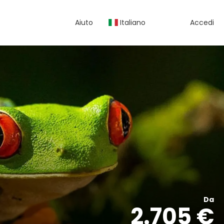
Aiuto
Italiano
Accedi
Da
2.705 €