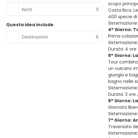
scopo principa
Notti
11
Costa Rica. Le
400 specie di 
Sistemazione:
Questa idea include
4° Giorno: T
Prima colazio
Destinazioni
6
Sistemazione:
Durata: 4 ore 
5° Giorno: L
Tour combinat
un vulcano imp
giungla e bagn
bagno nelle s
Sistemazione:
Durata: 3 ore 
6° Giorno: L
Giornata liber
Sistemazione:
7° Giorno: A
Traversata de
Sistemazione: