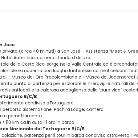
an Jose
privato (circa 40 minuti) a San José – Assistenza “Meet & Greet”
 Hotel Auténtico, camera standard deluxe.
itale della Costa Rica, sorge nella Valle Centrale ed è circonda
coloniale e moderna con luoghi di interesse come il celebre Teatr
al, il Museo dell’Oro Precolombiano e il Museo del Jademercatie
erata punto di partenza per esplorare le meraviglie naturali del 
 tradizioni locali e la calorosa accoglienza della “pura vida” costar
ortuguero B/C/B
sferimento condiviso aTortuguero.
il percorso Sistemazione: Pachira Lodge, camera
na e pernottamento
e / 110 km ca in auto | 1 ora in barca
arco Nazionale del Tortuguero B/C/B
colazione, partenza per il tour in barca condiviso attraverso il Pa