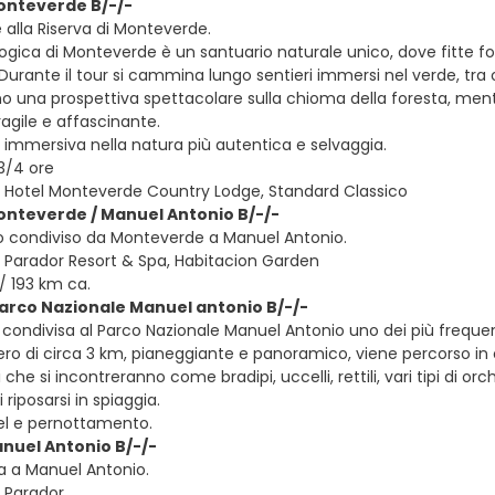
onteverde B/-/-
e alla Riserva di Monteverde.
ologica di Monteverde è un santuario naturale unico, dove fitte f
 Durante il tour si cammina lungo sentieri immersi nel verde, tra orc
o una prospettiva spettacolare sulla chioma della foresta, mentr
agile e affascinante.
 immersiva nella natura più autentica e selvaggia.
 3/4 ore
 Hotel Monteverde Country Lodge, Standard Classico
onteverde / Manuel Antonio B/-/-
o condiviso da Monteverde a Manuel Antonio.
 Parador Resort & Spa, Habitacion Garden
/ 193 km ca.
Parco Nazionale Manuel antonio B/-/-
 condivisa al Parco Nazionale Manuel Antonio uno dei più frequent
iero di circa 3 km, pianeggiante e panoramico, viene percorso in 
che si incontreranno come bradipi, uccelli, rettili, vari tipi di orch
i riposarsi in spiaggia.
tel e pernottamento.
anuel Antonio B/-/-
ra a Manuel Antonio.
 Parador