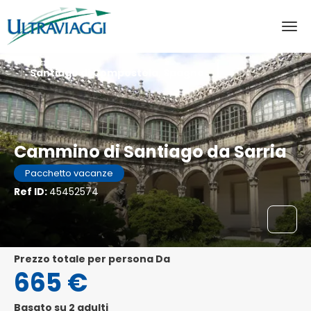
Santiago di Compostela, Spagna
Cammino di Santiago da Sarria
Pacchetto vacanze
Ref ID:
45452574
Prezzo totale per persona Da
665 €
Basato su 2 adulti