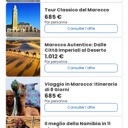
Tour Classico del Marocco
685 €
Par personne
Consulter l´offre
Marocco Autentico: Dalle
Città Imperiali al Deserto
1.012 €
Par personne
Consulter l´offre
Viaggio in Marocco: Itinerario
di 8 Giorni
685 €
Par personne
Consulter l´offre
Il meglio della Namibia in 11