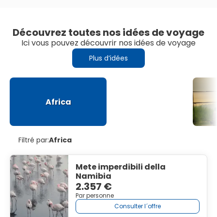
Découvrez toutes nos idées de voyage
Ici vous pouvez découvrir nos idées de voyage
Plus d’idées
Africa
Filtré par:
Africa
Mete imperdibili della
Namibia
2.357 €
Par personne
Consulter l´offre